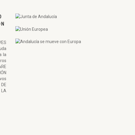
O
ON
VES
uda
a la
ros
ARE
ÓN
ivos
 DE
LA