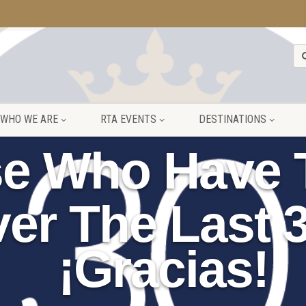
WHO WE ARE
RTA EVENTS
DESTINATIONS
ose Who Have 
er The Last 3
¡Gracias!