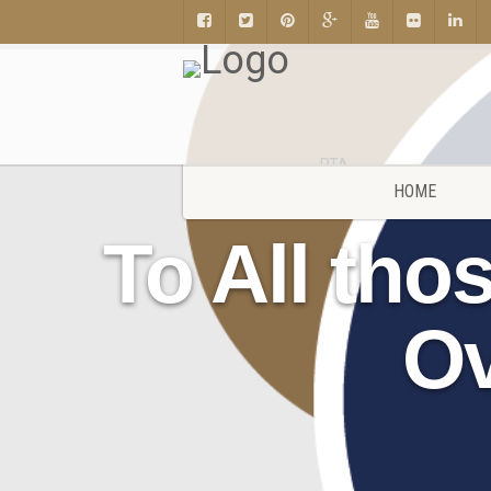
RTA
HOME
To All th
Ov