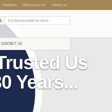
Freelance
Send us your CV
Contact us
CONTACT US
Trusted Us
0 Years...