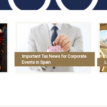
Important Tax News for Corporate
Events in Spain
L
leer más
l