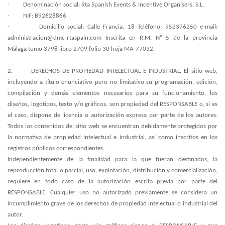
·
Denominación social: Rta Spanish Events & Incentive Organisers, S.L.
·
NIF: B92628866
·
Domicilio social: Calle Francia, 18 Teléfono: 952376250 e-mail:
administracion@dmc-rtaspain.com Inscrita en R.M. Nº 5 de la provincia
Málaga tomo 3798 libro 2709 folio 30 hoja MA-77032.
2.
DERECHOS DE PROPIEDAD INTELECTUAL E INDUSTRIAL
. El sitio web,
incluyendo a título enunciativo pero no limitativo su programación, edición,
compilación y demás elementos necesarios para su funcionamiento, los
diseños, logotipos, texto y/o gráficos, son propiedad del RESPONSABLE o, si es
el caso, dispone de licencia o autorización expresa por parte de los autores.
Todos los contenidos del sitio web se encuentran debidamente protegidos por
la normativa de propiedad intelectual e industrial, así como inscritos en los
registros públicos correspondientes.
Independientemente de la finalidad para la que fueran destinados, la
reproducción total o parcial, uso, explotación, distribución y comercialización,
requiere en todo caso de la autorización escrita previa por parte del
RESPONSABLE. Cualquier uso no autorizado previamente se considera un
incumplimiento grave de los derechos de propiedad intelectual o industrial del
autor.