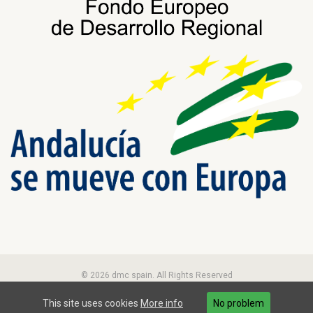
© 2026 dmc spain. All Rights Reserved
This site uses cookies
More info
No problem