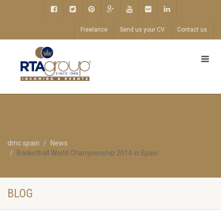
Freelance
Send us your CV
Contact us
dmc spain
News
Basketball World Championship 2014 in Spain
BLOG