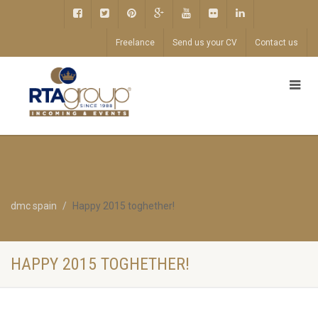
Freelance
Send us your CV
Contact us
dmc spain
Happy 2015 toghether!
HAPPY 2015 TOGHETHER!