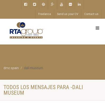
Freelance
Send us your CV
Contact us
dmc spain
dali museum
TODOS LOS MENSAJES PARA -DALI
MUSEUM