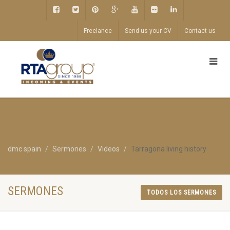
Freelance
Send us your CV
Contact us
dmc spain
Sermones
Videos
Tarragona living history
SERMONES
TODOS LOS SERMONES