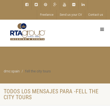
Freelance
Send us your CV
Contact us
dmc spain
fell the city tours
TODOS LOS MENSAJES PARA -FELL THE
CITY TOURS