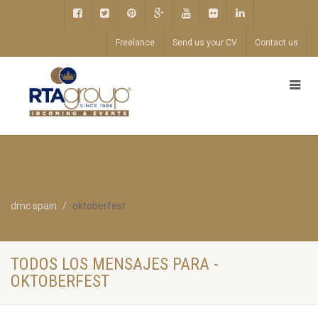
Freelance
Send us your CV
Contact us
dmc spain
oktoberfest
TODOS LOS MENSAJES PARA -
OKTOBERFEST