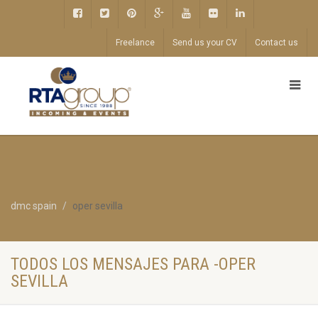
Freelance
Send us your CV
Contact us
dmc spain
oper sevilla
TODOS LOS MENSAJES PARA -OPER
SEVILLA