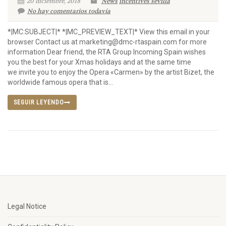
20 diciembre, 2018
News
incentives sevilla
No hay comentarios todavía
*|MC:SUBJECT|* *|MC_PREVIEW_TEXT|* View this email in your
browser Contact us at marketing@dmc-rtaspain.com for more
information Dear friend, the RTA Group Incoming Spain wishes
you the best for your Xmas holidays and at the same time
we invite you to enjoy the Opera «Carmen» by the artist Bizet, the
worldwide famous opera that is...
SEGUIR LEYENDO
Legal Notice